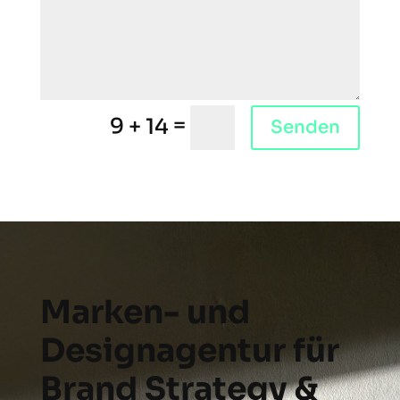
=
9 + 14
Alternative:
Senden
Marken- und
Designagentur für
Brand Strategy &